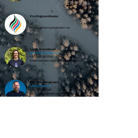
Frivilligkoordinator
frivillig@olympiaparken.no
Linda Svendsrud
Administrerende direktør
+47 959 49 294
linda.svendsrud@olympiaparken.no
Per Otto Bergersen
Avdelingssjef drift
+47 909 40 441
per.otto.bergersen@olympiaparken.no
Torbjørn Broks Pettersen
Avdelingssjef arrangement og aktivitet
+47 911 56 471
broks@olympiaparken.no