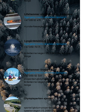
Norge
Lillehammer olympiske bob- & akebane
Tilgjengelig innenfor aktivitetens åpningstid.
+47 918 92 470
Hunderfossvegen 680, 2625 Fåberg, Norge
Lysgårdsbakkene hoppanlegg
Tilgjengelig innenfor aktivitetens åpningstid.
+47 950 76 171
Birkebeinervegen 122, 2618 Lillehammer,
Norge
Lillehammer Snøpark
Tilgjengelig innenfor aktivitetens åpningstid.
+47 950 52 729
snoparken@olympiaparken.no
Birkebeinervegen 124, 2618 Lillehammer,
Norge
Olympiaparken sportell
sportell@olympiaparken.no
Sjøsetervegen 33, 2618 Lillehammer, Norge