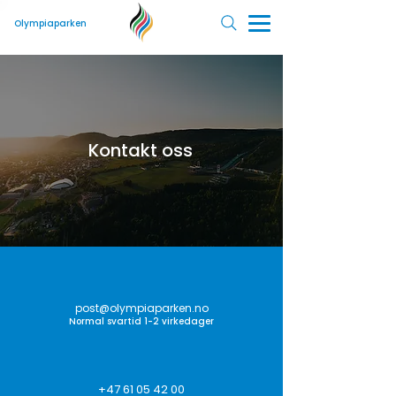
Olympiaparken
Kontakt oss
post@olympiaparken.no
Normal svartid 1-2 virkedager
+47 61 05 42 00