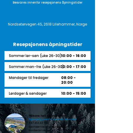
Besvares innenfor resepsjonens åpningstider
Nordsetervegen 45, 2618 Lillehammer, Norge
Resepsjonens åpningstider
Sommer lør-søn (uke 26-30)
10:00 - 16:00
Sommer man-fre (uke 26-30)
10:00 - 17:00
Mandager til fredager
08:00 -
20:00
Lørdager & søndager
10:00 - 15:00
Håkons hall sportssenter
Tilgjengelig innenfor senterets åpningstid
+47 414 43 792
sportssenteret@olympiaparken.no
Nordsetervegen 45, 2618 Lillehammer,