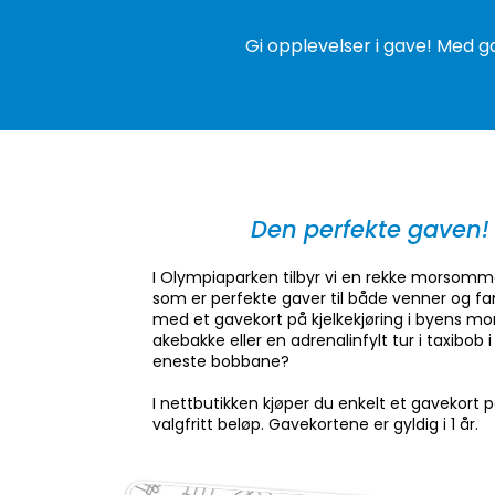
Gi opplevelser i gave! Med 
Den perfekte gaven!
I Olympiaparken tilbyr vi en rekke morsomme
som er perfekte gaver til både venner og fam
med et gavekort på kjelkekjøring i byens m
akebakke eller en adrenalinfylt tur i taxibob 
eneste bobbane?
I nettbutikken kjøper du enkelt et gavekort p
valgfritt beløp. Gavekortene er gyldig i 1 år.