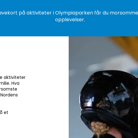
gavekort på aktiviteter i Olympiaparken får du morsom
opplevelser.
 aktiviteter
ilie. Hva
orsomste
i Nordens
å et