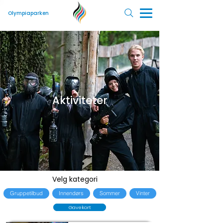
Olympiaparken
Aktiviteter
Velg kategori
Gruppetilbud
Innendørs
Sommer
Vinter
Gavekort