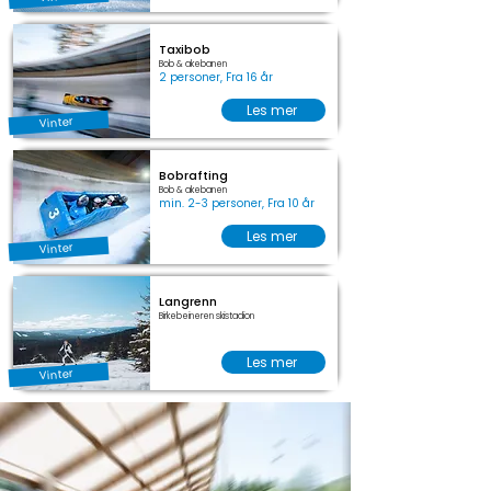
Taxibob
Bob & akebanen
2 personer, Fra 16 år
Les mer
Vinter
Bobrafting
Bob & akebanen
min. 2-3 personer, Fra 10 år
Les mer
Vinter
Langrenn
Birkebeineren skistadion
Les mer
Vinter