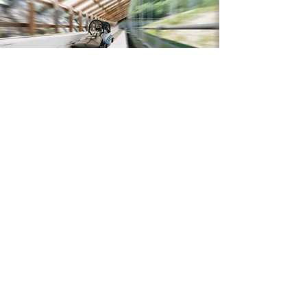
Aktivitetsgavekort
Den perfekte gaven!
Opplevelser er perfekt gave til familie og venner!
Med gavekort på aktiviteter i Olympiaparken får
du morsomme, spennende og minneverdige
opplevelser, perfekt for både store og små
eventyrere.
Les mer