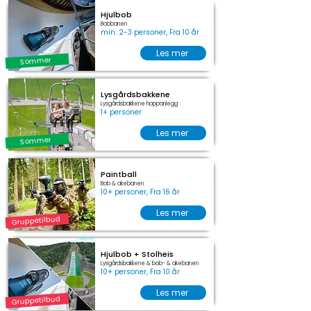
Hjulbob
Bobbanen
min. 2-3 personer, Fra 10 år
Les mer
Sommer
Lysgårdsbakkene
Lysgårdsbakkene hoppanlegg
1+ personer
Les mer
Sommer
Paintball
Bob & akebanen
10+ personer, Fra 16 år
Les mer
Gruppetilbud
Hjulbob + Stolheis
Lysgårdsbakkene & bob- & akebanen
10+ personer, Fra 10 år
Les mer
Gruppetilbud