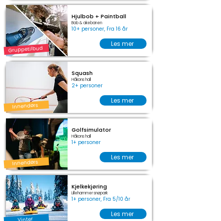
Hjulbob + Paintball
Bob & akebanen
10+ personer, Fra 16 år
Les mer
Gruppetilbud
Squash
Håkons hall
2+ personer
Les mer
Innendørs
Golfsimulator
Håkons hall
1+ personer
Les mer
Innendørs
Kjelkekjøring
Lillehammer snøpark
1+ personer, Fra 5/10 år
Les mer
Vinter