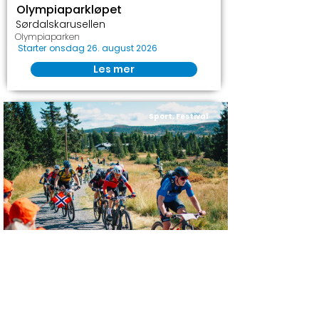
Olympiaparkløpet
Sørdalskarusellen
Olympiaparken
Starter
onsdag 26. august 2026
Les mer
Sport, Festival
Birken
Sykkel
Rena - Lillehammer
Starter
lørdag 29. august 2026
Les mer