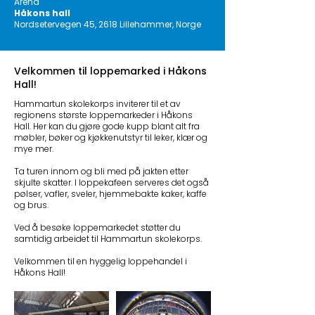
Arena
Håkons hall
Nordsetervegen 45, 2618 Lillehammer, Norge
Velkommen til loppemarked i Håkons
Hall!
Hammartun skolekorps inviterer til et av
regionens største loppemarkeder i Håkons
Hall. Her kan du gjøre gode kupp blant alt fra
møbler, bøker og kjøkkenutstyr til leker, klær og
mye mer.
Ta turen innom og bli med på jakten etter
skjulte skatter. I loppekafeen serveres det også
pølser, vafler, sveler, hjemmebakte kaker, kaffe
og brus.
Ved å besøke loppemarkedet støtter du
samtidig arbeidet til Hammartun skolekorps.
Velkommen til en hyggelig loppehandel i
Håkons Hall!