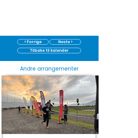
< Forrige
Neste >
Tilbake til kalender
Andre arrangementer
Sport